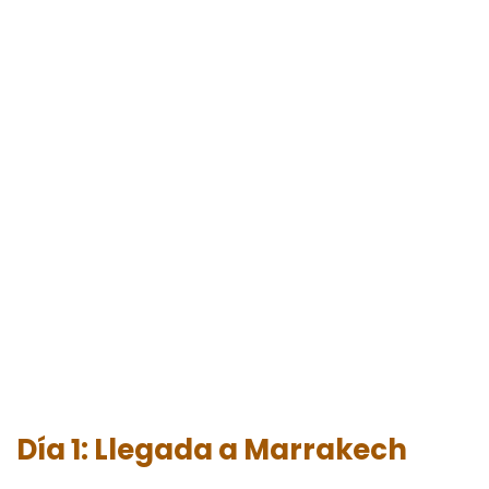
Itinerario desde
Marrakech
Día 1: Llegada a Marrakech